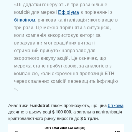
«Ці додатки генерують в три рази більше
комісій для мережі
Ефіріума
в порівнянні з
біткоіном
, ринкова капіталізація якого вище в
три рази. Це можна порівняти з ситуацією,
коли компанія використовує виторг за
вирахуванням операційних витрат і
отриманий прибуток направляє для
зворотного викупу акцій. Це означає, що
мережа стане прибутковою, за аналогією з
компанією, коли скорочення пропозиції
ETH
через спалених комісій перевищить інфляцію
».
Аналітики
Fundstrat
також прогнозують, що ціна
біткоіна
досягне в цьому році
$ 100 000
, а загальна капіталізація
криптовалютного ринку виросте до
$ 5 трлн
.