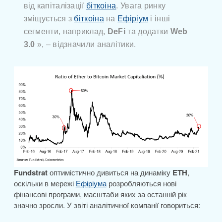
від капіталізації
біткоіна
. Увага ринку
зміщується з
біткоіна
на
Ефіріум
і інші
сегменти, наприклад,
DeFi
та додатки
Web
3.0
», – відзначили аналітики.
Fundstrat
оптимістично дивиться на динаміку
ETH
,
оскільки в мережі
Ефіріума
розробляються нові
фінансові програми, масштаби яких за останній рік
значно зросли. У звіті аналітичної компанії говориться: