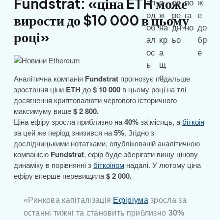
Fundstrat: «ціна ETH може
вирости до $10 000 в цьому
році»
Аналітична компанія
Fundstrat
прогнозує подальше
зростання ціни
ETH
до
$ 10 000
в цьому році на тлі
досягнення криптовалюти чергового історичного
максимуму вище
$ 2 800.
Ціна ефіру зросла приблизно на
40%
за місяць, а
біткоін
за цей же період знизився на
5%
. Згідно з
дослідницькими нотатками, опублікованій аналітичною
компанією
Fundstrat
, ефір буде зберігати вищу цінову
динаміку в порівнянні з
біткоіном
надалі. У лютому ціна
ефіру вперше перевищила
$ 2 000.
«Ринкова капіталізація
Ефіріума
зросла за
останні тижні та становить приблизно
30%