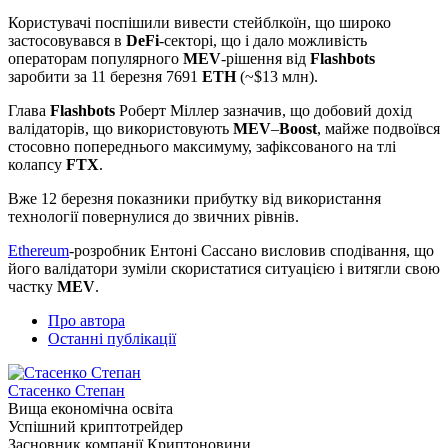
Користувачі поспішили вивести стейблкоїн, що широко
застосовувався в
DeFi
-секторі, що і дало можливість
операторам популярного
MEV
-рішення від
Flashbots
заробити за 11 березня 7691
ETH
(~$13 млн).
Глава
Flashbots
Роберт Міллер зазначив, що добовий дохід
валідаторів, що використовують
MEV
–
Boost
, майже подвоївся
стосовно попереднього максимуму, зафіксованого на тлі
колапсу
FTX
.
Вже 12 березня показники прибутку від використання
технології повернулися до звичних рівнів.
Ethereum
-розробник Ентоні Сассано висловив сподівання, що
його валідатори зуміли скористатися ситуацією і витягли свою
частку
MEV
.
Про автора
Останні публікації
Стасенко Степан
Вища економічна освіта
Успішний криптотрейдер
Засновник компанії Криптоновини