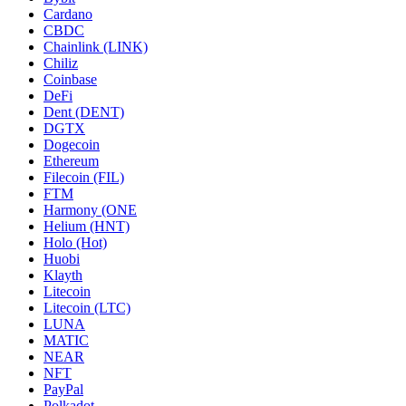
Cardano
CBDC
Chainlink (LINK)
Chiliz
Coinbase
DeFi
Dent (DENT)
DGTX
Dogecoin
Ethereum
Filecoin (FIL)
FTM
Harmony (ONE
Helium (HNT)
Holo (Hot)
Huobi
Klayth
Litecoin
Litecoin (LTC)
LUNA
MATIC
NEAR
NFT
PayPal
Polkadot