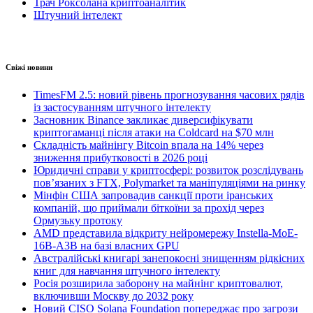
Трач Роксолана криптоаналітик
Штучний інтелект
Свіжі новини
TimesFM 2.5: новий рівень прогнозування часових рядів
із застосуванням штучного інтелекту
Засновник Binance закликає диверсифікувати
криптогаманці після атаки на Coldcard на $70 млн
Складність майнінгу Bitcoin впала на 14% через
зниження прибутковості в 2026 році
Юридичні справи у криптосфері: розвиток розслідувань
пов’язаних з FTX, Polymarket та маніпуляціями на ринку
Мінфін США запровадив санкції проти іранських
компаній, що приймали біткоїни за прохід через
Ормузьку протоку
AMD представила відкриту нейромережу Instella-MoE-
16B-A3B на базі власних GPU
Австралійські книгарі занепокоєні знищенням рідкісних
книг для навчання штучного інтелекту
Росія розширила заборону на майнінг криптовалют,
включивши Москву до 2032 року
Новий CISO Solana Foundation попереджає про загрози