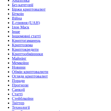
Аналітика
Без категорії
Біржи криптовалют
Біткоін
Війна
Е-гривня (UAH)
Ілон Маск
Інше
Іншомовні статті
Криптогаманець
Криптозима
Криптокредити
Криптообмінники
Майнінг
Мемкоїни
Новини
Обмін криптовалюти
Огляди криптовалют
Поради
Прогнози
Санкції
Статті
Стейблкоїни
Твіттер
Технології