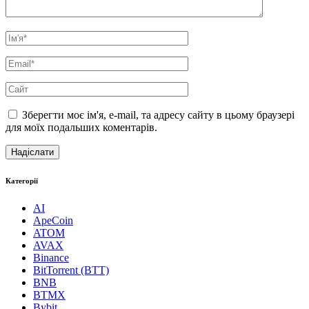
Зберегти моє ім'я, e-mail, та адресу сайту в цьому браузері
для моїх подальших коментарів.
Категорії
AI
ApeCoin
ATOM
AVAX
Binance
BitTorrent (BTT)
BNB
BTMX
Bybit