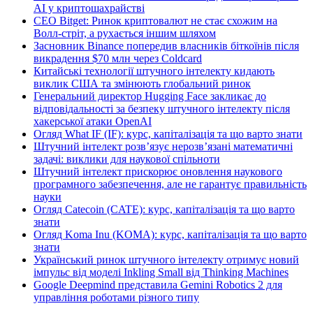
AI у криптошахрайстві
CEO Bitget: Ринок криптовалют не стає схожим на
Волл-стріт, а рухається іншим шляхом
Засновник Binance попередив власників біткоїнів після
викрадення $70 млн через Coldcard
Китайські технології штучного інтелекту кидають
виклик США та змінюють глобальний ринок
Генеральний директор Hugging Face закликає до
відповідальності за безпеку штучного інтелекту після
хакерської атаки OpenAI
Огляд What IF (IF): курс, капіталізація та що варто знати
Штучний інтелект розв’язує нерозв’язані математичні
задачі: виклики для наукової спільноти
Штучний інтелект прискорює оновлення наукового
програмного забезпечення, але не гарантує правильність
науки
Огляд Catecoin (CATE): курс, капіталізація та що варто
знати
Огляд Koma Inu (KOMA): курс, капіталізація та що варто
знати
Український ринок штучного інтелекту отримує новий
імпульс від моделі Inkling Small від Thinking Machines
Google Deepmind представила Gemini Robotics 2 для
управління роботами різного типу