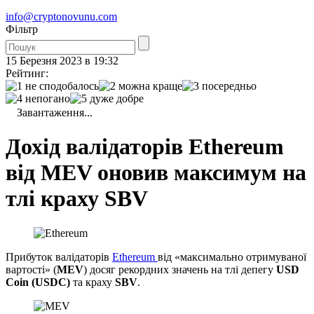
info@cryptonovunu.com
Фiльтр
15 Березня 2023 в 19:32
Рейтинг:
Завантаження...
Дохід валідаторів Ethereum
від MEV оновив максимум на
тлі краху SBV
Прибуток валідаторів
Ethereum
від «максимально отримуваної
вартості» (
MEV
) досяг рекордних значень на тлі депегу
USD
Coin (USDC)
та краху
SBV
.