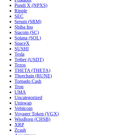
Pundi X (NPXS)
Ripple
SEC
Serum (SRM)
Shiba Inu
Siacoin (SC)
Solana (SOL)
SpaceX
SUSHI
Tesla
Tether (USDT)
Tezos
THETA (THETA)
Thorchain (RUNE)
Tornado Cash
Tron
UMA
Uncategorized
Uniswap
Vebitcoin
Voyager Token (VGX)
WissBorg (CHSB)
XRP
Zcash