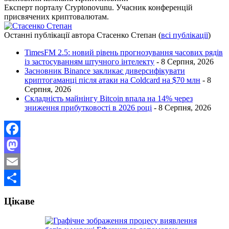
Експерт порталу Cryptonovunu. Учасник конференцій
присвячених криптовалютам.
Останні публікації автора Стасенко Степан
(
всі публікації
)
TimesFM 2.5: новий рівень прогнозування часових рядів
із застосуванням штучного інтелекту
- 8 Серпня, 2026
Засновник Binance закликає диверсифікувати
криптогаманці після атаки на Coldcard на $70 млн
- 8
Серпня, 2026
Складність майнінгу Bitcoin впала на 14% через
зниження прибутковості в 2026 році
- 8 Серпня, 2026
Facebook
Mastodon
Email
Поділитися
Цікаве