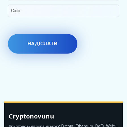
Cryptonovunu
Криптоновини українською: Bitcoin, Ethereum, DeFi, Web3,