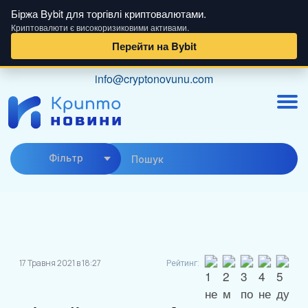
Біржа Bybit для торгівлі криптовалютами.
Криптовалюти є високоризиковими активами.
Перейти на Bybit
Skip
info@cryptonovunu.com
to
content
Фiльтр
17 Травня 2021 в 18:27
Рейтинг: