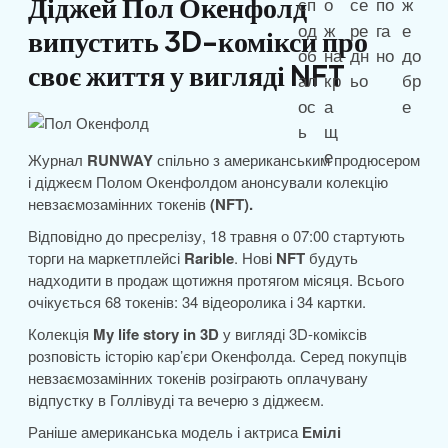
Діджей Пол Окенфолд
випустить 3D-комікси про
своє життя у вигляді NFT
Журнал
RUNWAY
спільно з американським продюсером
і діджеєм Полом Окенфолдом анонсували колекцію
невзаємозамінних токенів
(NFT).
Відповідно до пресрелізу, 18 травня о 07:00 стартують
торги на маркетплейсі
Rarible
. Нові
NFT
будуть
надходити в продаж щотижня протягом місяця. Всього
очікується 68 токенів: 34 відеоролика і 34 картки.
Колекція
My life story in 3D
у вигляді 3D-коміксів
розповість історію кар’єри Окенфолда. Серед покупців
невзаємозамінних токенів розіграють оплачувану
відпустку в Голлівуді та вечерю з діджеєм.
Раніше американська модель і актриса
Емілі