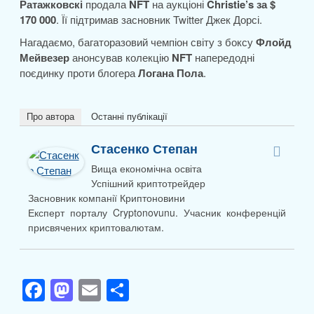
Ратажковскі
продала
NFT
на аукціоні
Christie’s за $
170 000
. Її підтримав засновник Twitter Джек Дорсі.
Нагадаємо, багаторазовий чемпіон світу з боксу
Флойд
Мейвезер
анонсував колекцію
NFT
напередодні
поєдинку проти блогера
Логана Пола
.
Про автора
Останні публікації
Стасенко Степан
Вища економічна освіта
Успішний криптотрейдер
Засновник компанії Криптоновини
Експерт порталу Cryptonovunu. Учасник конференцій
присвячених криптовалютам.
F
M
E
П
a
a
m
о