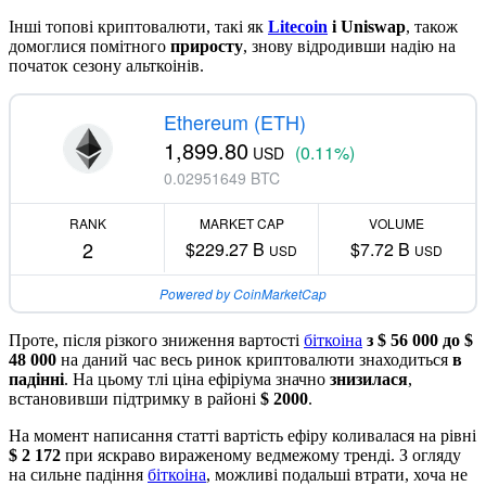
Інші топові криптовалюти, такі як
Litecoin
і Uniswap
, також
домоглися помітного
приросту
, знову відродивши надію на
початок сезону альткоінів.
Ethereum (ETH)
1,899.80
(0.11%)
USD
0.02951649 BTC
RANK
MARKET CAP
VOLUME
2
$229.27 B
$7.72 B
USD
USD
Powered by CoinMarketCap
Проте, після різкого зниження вартості
біткоіна
з $ 56 000 до $
48 000
на даний час весь ринок криптовалюти знаходиться
в
падінні
. На цьому тлі ціна ефіріума значно
знизилася
,
встановивши підтримку в районі
$ 2000
.
На момент написання статті вартість ефіру коливалася на рівні
$ 2 172
при яскраво вираженому ведмежому тренді. З огляду
на сильне падіння
біткоіна
, можливі подальші втрати, хоча не