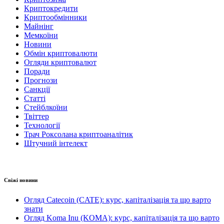
Криптокредити
Криптообмінники
Майнінг
Мемкоїни
Новини
Обмін криптовалюти
Огляди криптовалют
Поради
Прогнози
Санкції
Статті
Стейблкоїни
Твіттер
Технології
Трач Роксолана криптоаналітик
Штучний інтелект
Свіжі новини
Огляд Catecoin (CATE): курс, капіталізація та що варто
знати
Огляд Koma Inu (KOMA): курс, капіталізація та що варто