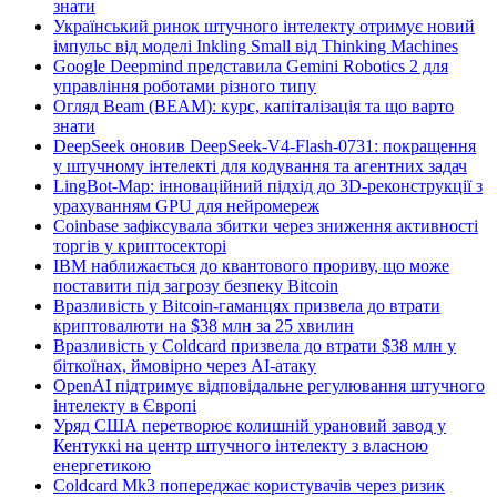
знати
Український ринок штучного інтелекту отримує новий
імпульс від моделі Inkling Small від Thinking Machines
Google Deepmind представила Gemini Robotics 2 для
управління роботами різного типу
Огляд Beam (BEAM): курс, капіталізація та що варто
знати
DeepSeek оновив DeepSeek-V4-Flash-0731: покращення
у штучному інтелекті для кодування та агентних задач
LingBot-Map: інноваційний підхід до 3D-реконструкції з
урахуванням GPU для нейромереж
Coinbase зафіксувала збитки через зниження активності
торгів у криптосекторі
IBM наближається до квантового прориву, що може
поставити під загрозу безпеку Bitcoin
Вразливість у Bitcoin-гаманцях призвела до втрати
криптовалюти на $38 млн за 25 хвилин
Вразливість у Coldcard призвела до втрати $38 млн у
біткоїнах, ймовірно через AI-атаку
OpenAI підтримує відповідальне регулювання штучного
інтелекту в Європі
Уряд США перетворює колишній урановий завод у
Кентуккі на центр штучного інтелекту з власною
енергетикою
Coldcard Mk3 попереджає користувачів через ризик