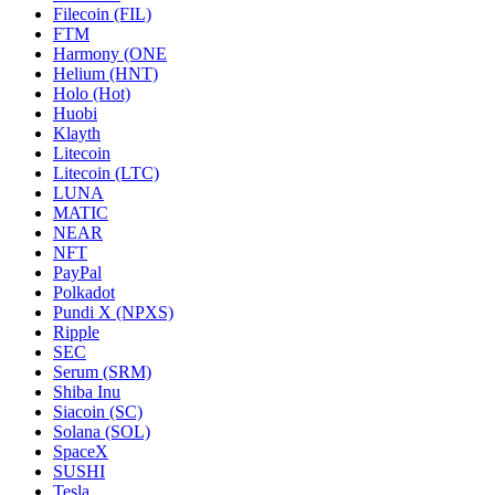
Filecoin (FIL)
FTM
Harmony (ONE
Helium (HNT)
Holo (Hot)
Huobi
Klayth
Litecoin
Litecoin (LTC)
LUNA
MATIC
NEAR
NFT
PayPal
Polkadot
Pundi X (NPXS)
Ripple
SEC
Serum (SRM)
Shiba Inu
Siacoin (SC)
Solana (SOL)
SpaceX
SUSHI
Tesla