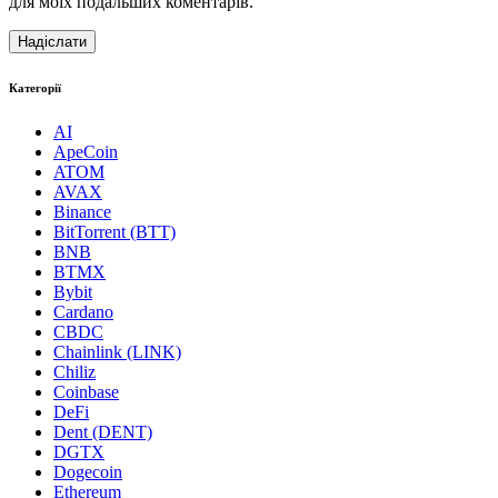
для моїх подальших коментарів.
Категорії
AI
ApeCoin
ATOM
AVAX
Binance
BitTorrent (BTT)
BNB
BTMX
Bybit
Cardano
CBDC
Chainlink (LINK)
Chiliz
Coinbase
DeFi
Dent (DENT)
DGTX
Dogecoin
Ethereum