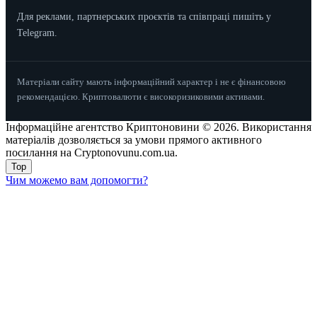
Для реклами, партнерських проєктів та співпраці пишіть у
Telegram.
Матеріали сайту мають інформаційний характер і не є фінансовою
рекомендацією. Криптовалюти є високоризиковими активами.
Інформаційне агентство Криптоновини © 2026. Використання
матеріалів дозволяється за умови прямого активного
посилання на Cryptonovunu.com.ua.
Top
Чим можемо вам допомогти?