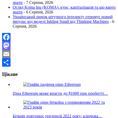
знати
- 7 Серпня, 2026
Огляд Koma Inu (KOMA): курс, капіталізація та що варто
знати
- 6 Серпня, 2026
Український ринок штучного інтелекту отримує новий
імпульс від моделі Inkling Small від Thinking Machines
- 6
Серпня, 2026
Facebook
Mastodon
Email
Поділитися
Цікаве
Ціна Ethereum може впасти до $1000 при пробитті…
Біткоїн повторює тенденції 2022 року: ключова…