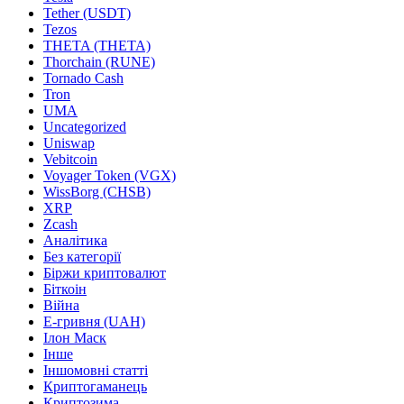
Tether (USDT)
Tezos
THETA (THETA)
Thorchain (RUNE)
Tornado Cash
Tron
UMA
Uncategorized
Uniswap
Vebitcoin
Voyager Token (VGX)
WissBorg (CHSB)
XRP
Zcash
Аналітика
Без категорії
Біржи криптовалют
Біткоін
Війна
Е-гривня (UAH)
Ілон Маск
Інше
Іншомовні статті
Криптогаманець
Криптозима