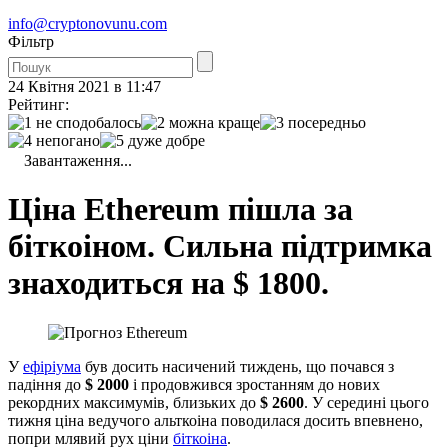
info@cryptonovunu.com
Фiльтр
24 Квітня 2021 в 11:47
Рейтинг:
Завантаження...
Ціна Ethereum пішла за
біткоіном. Сильна підтримка
знаходиться на $ 1800.
У
ефіріума
був досить насичений тиждень, що почався з
падіння до
$ 2000
і продовжився зростанням до нових
рекордних максимумів, близьких до
$ 2600
. У середині цього
тижня ціна ведучого альткоіна поводилася досить впевнено,
попри млявий рух ціни
біткоіна
.