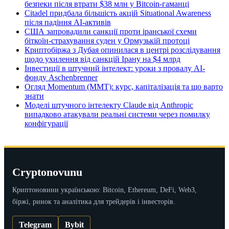
безпеки після втрати $38 млн у Bitcoin-гаманці
Citadel придбала більшість акцій Situational Awareness
після падіння AI-активів
США запровадили санкції проти іранської схеми
біткоїн-страхування суден у Ормузькій протоці
Криптобіржа з Дубая опинилася в центрі розслідування
щодо ухилення від санкцій Ірану на $4 млрд
Інвестиції в штучний інтелект: уроки з провалу AI-
фонду Aschenbrenner
Огляд Momentum (MMT): курс, капіталізація та що варто
знати
Моделі штучного інтелекту Claude від Anthropic
випадково атакували реальні системи через помилку
конфігурації
Cryptonovunu
Криптоновини українською: Bitcoin, Ethereum, DeFi, Web3,
біржі, ринок та аналітика для трейдерів і інвесторів.
Telegram
Bybit