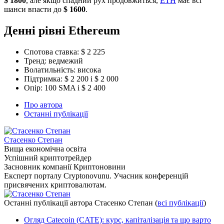
$ 1800
, але якщо спадний рух продовжиться,
ETH
має всі
шанси впасти до
$ 1600
.
Денні рівні Ethereum
Спотова ставка: $ 2 225
Тренд: ведмежий
Волатильність: висока
Підтримка: $ 2 200 і $ 2 000
Опір: 100 SMA і $ 2 400
Про автора
Останні публікації
Стасенко Степан
Вища економічна освіта
Успішний криптотрейдер
Засновник компанії Криптоновини
Експерт порталу Cryptonovunu. Учасник конференцій
присвячених криптовалютам.
Останні публікації автора Стасенко Степан
(
всі публікації
)
Огляд Catecoin (CATE): курс, капіталізація та що варто