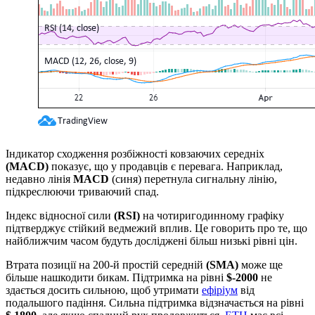
Індикатор сходження розбіжності ковзаючих середніх
(MACD)
показує, що у продавців є перевага. Наприклад,
недавно лінія
MACD
(синя) перетнула сигнальну лінію,
підкреслюючи триваючий спад.
Індекс відносної сили
(RSI)
на чотиригодинному графіку
підтверджує стійкий ведмежий вплив. Це говорить про те, що
найближчим часом будуть досліджені більш низькі рівні цін.
Втрата позиції на 200-й простій середній
(SMA)
може ще
більше нашкодити бикам. Підтримка на рівні
$-2000
не
здається досить сильною, щоб утримати
ефіріум
від
подальшого падіння. Сильна підтримка відзначається на рівні