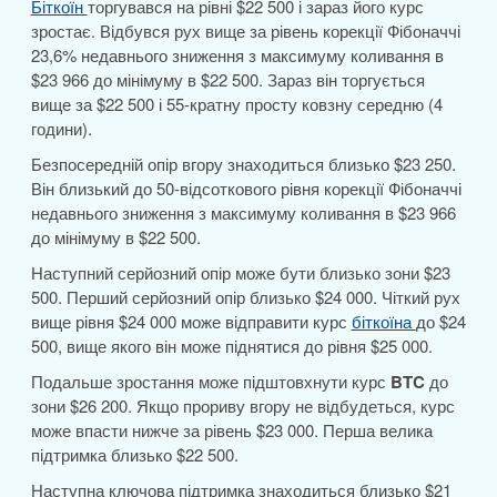
Біткоїн
торгувався на рівні $22 500 і зараз його курс
зростає. Відбувся рух вище за рівень корекції Фібоначчі
23,6% недавнього зниження з максимуму коливання в
$23 966 до мінімуму в $22 500. Зараз він торгується
вище за $22 500 і 55-кратну просту ковзну середню (4
години).
Безпосередній опір вгору знаходиться близько $23 250.
Він близький до 50-відсоткового рівня корекції Фібоначчі
недавнього зниження з максимуму коливання в $23 966
до мінімуму в $22 500.
Наступний серйозний опір може бути близько зони $23
500. Перший серйозний опір близько $24 000. Чіткий рух
вище рівня $24 000 може відправити курс
біткоїна
до $24
500, вище якого він може піднятися до рівня $25 000.
Подальше зростання може підштовхнути курс
BTC
до
зони $26 200. Якщо прориву вгору не відбудеться, курс
може впасти нижче за рівень $23 000. Перша велика
підтримка близько $22 500.
Наступна ключова підтримка знаходиться близько $21