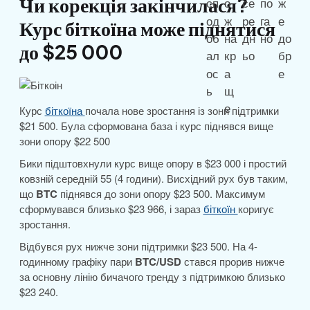
Чи корекція закінчилася?
Курс біткоїна може піднятися
до $25 000
Курс
біткоїна
почала нове зростання із зони підтримки
$21 500. Була сформована база і курс піднявся вище
зони опору $22 500
Бики підштовхнули курс вище опору в $23 000 і простий
ковзній середній 55 (4 години). Висхідний рух був таким,
що
BTC
піднявся до зони опору $23 500. Максимум
сформувався близько $23 966, і зараз
біткоїн
коригує
зростання.
Відбувся рух нижче зони підтримки $23 500. На 4-
годинному графіку пари
BTC/USD
стався прорив нижче
за основну лінію бичачого тренду з підтримкою близько
$23 240.