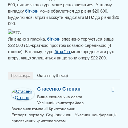
500, нижче якого курс може різко знизитися. У цьому
випадку
біткоїн
може обвалитися до рівня $20 600.
Будь-які нові втрати можуть надіслати
BTC
до рівня $20
000.
Як видно з графіка,
біткоїн
впевнено торгується вище
$22 500 і 55-кратною простою ковзною середньою (4
години). В цілому, курс
біткоїна
може продовжити рух
вгору, якщо залишиться вище зони опору $22 200.
Про автора
Останні публікації
Стасенко Степан
Вища економічна освіта
Успішний криптотрейдер
Засновник компанії Криптоновини
Експерт порталу Cryptonovunu. Учасник конференцій
присвячених криптовалютам.