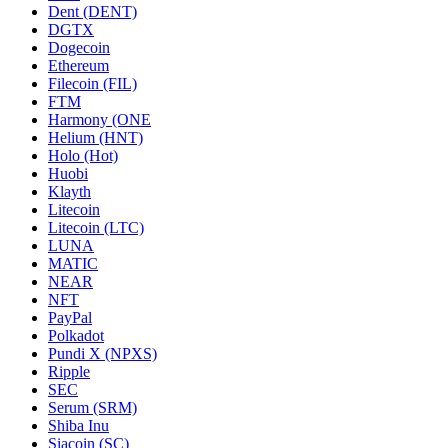
Dent (DENT)
DGTX
Dogecoin
Ethereum
Filecoin (FIL)
FTM
Harmony (ONE
Helium (HNT)
Holo (Hot)
Huobi
Klayth
Litecoin
Litecoin (LTC)
LUNA
MATIC
NEAR
NFT
PayPal
Polkadot
Pundi X (NPXS)
Ripple
SEC
Serum (SRM)
Shiba Inu
Siacoin (SC)