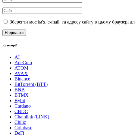
Зберегти моє ім'я, e-mail, та адресу сайту в цьому браузері 
Категорії
AI
ApeCoin
ATOM
AVAX
Binance
BitTorrent (BTT)
BNB
BTMX
Bybit
Cardano
CBDC
Chainlink (LINK)
Chiliz
Coinbase
DeFi