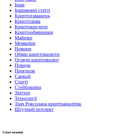
Інше
Іншомовні статті
Криптогаманець
Криптозима
Криптокредити
Криптообмінники
Майнінг
Мемкоїни
Новини
Обмін криптовалюти
Огляди криптовалют
Поради
Прогнози
Санкції
Статті
Стейблкоїни
Твіттер
Технології
Трач Роксолана криптоаналітик
Штучний інтелект
Свіжі новини