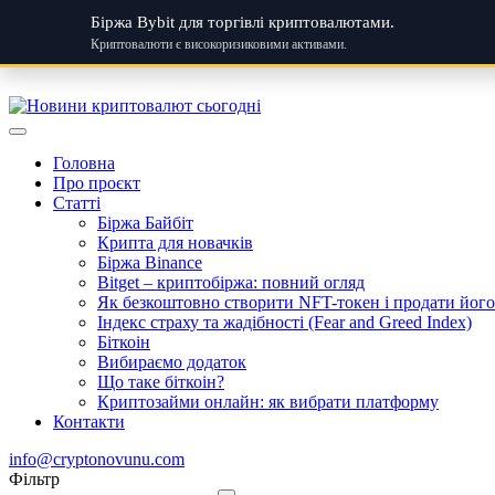
Біржа Bybit для торгівлі криптовалютами.
Криптовалюти є високоризиковими активами.
Skip
to
content
Головна
Про проєкт
Статті
Біржа Байбіт
Крипта для новачків
Біржа Binance
Bitget – криптобіржа: повний огляд
Як безкоштовно створити NFT-токен і продати його:
Індекс страху та жадібності (Fear and Greed Index)
Біткоін
Вибираємо додаток
Що таке біткоін?
Криптозайми онлайн: як вибрати платформу
Контакти
info@cryptonovunu.com
Фiльтр