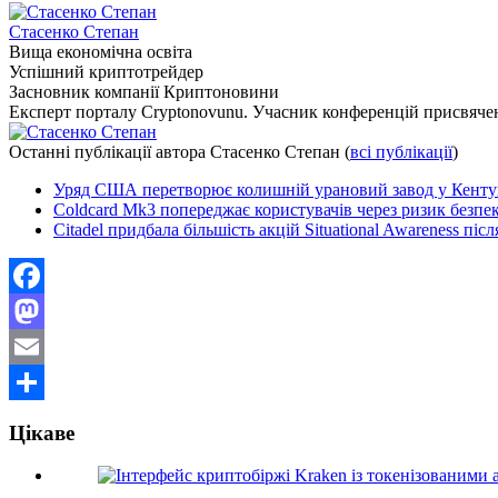
Стасенко Степан
Вища економічна освіта
Успішний криптотрейдер
Засновник компанії Криптоновини
Експерт порталу Cryptonovunu. Учасник конференцій присвяч
Останні публікації автора Стасенко Степан
(
всі публікації
)
Уряд США перетворює колишній урановий завод у Кентук
Coldcard Mk3 попереджає користувачів через ризик безпек
Citadel придбала більшість акцій Situational Awareness піс
Facebook
Mastodon
Email
Поділитися
Цікаве