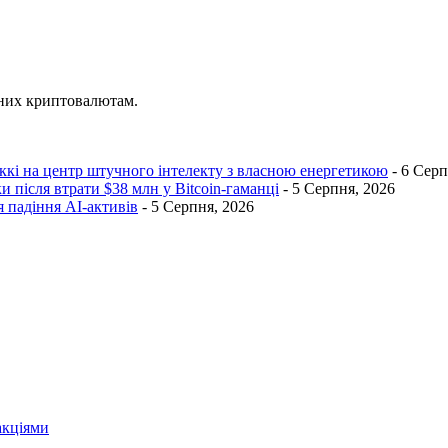
ених криптовалютам.
кі на центр штучного інтелекту з власною енергетикою
- 6 Серп
и після втрати $38 млн у Bitcoin-гаманці
- 5 Серпня, 2026
ля падіння AI-активів
- 5 Серпня, 2026