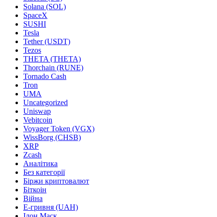
Solana (SOL)
SpaceX
SUSHI
Tesla
Tether (USDT)
Tezos
THETA (THETA)
Thorchain (RUNE)
Tornado Cash
Tron
UMA
Uncategorized
Uniswap
Vebitcoin
Voyager Token (VGX)
WissBorg (CHSB)
XRP
Zcash
Аналітика
Без категорії
Біржи криптовалют
Біткоін
Війна
Е-гривня (UAH)
Ілон Маск