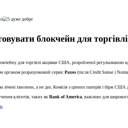
овувати блокчейн для торгівлі
блокчейну для торгівлі акціями США, розробленої регульованою
им органом розрахунковий сервіс
Paxos
(після Credit Suisse і No
а лічені хвилини, а не дні. Комісія з цінних паперів і бірж США 
чення клієнтів, таких як
Bank of America
, важливо для широког
um
.