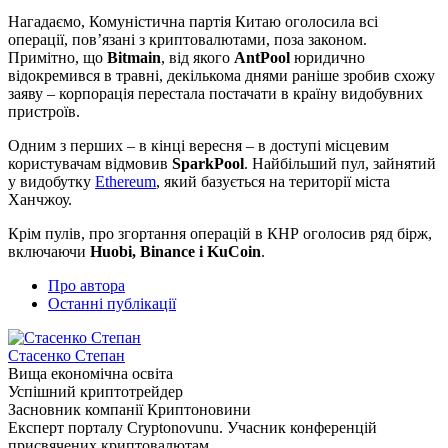
Нагадаємо, Комуністична партія Китаю оголосила всі
операції, пов’язані з криптовалютами, поза законом.
Примітно, що
Bitmain
, від якого
AntPool
юридично
відокремився в травні, декількома днями раніше зробив схожу
заяву – корпорація перестала постачати в країну видобувних
пристроїв.
Одним з перших – в кінці вересня – в доступі місцевим
користувачам відмовив
SparkPool
. Найбільший пул, зайнятий
у видобутку
Ethereum
, який базується на території міста
Ханчжоу.
Крім пулів, про згортання операцій в КНР оголосив ряд бірж,
включаючи
Huobi, Binance і KuCoin
.
Про автора
Останні публікації
Стасенко Степан
Вища економічна освіта
Успішний криптотрейдер
Засновник компанії Криптоновини
Експерт порталу Cryptonovunu. Учасник конференцій
присвячених криптовалютам.