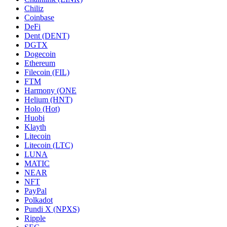
Chiliz
Coinbase
DeFi
Dent (DENT)
DGTX
Dogecoin
Ethereum
Filecoin (FIL)
FTM
Harmony (ONE
Helium (HNT)
Holo (Hot)
Huobi
Klayth
Litecoin
Litecoin (LTC)
LUNA
MATIC
NEAR
NFT
PayPal
Polkadot
Pundi X (NPXS)
Ripple