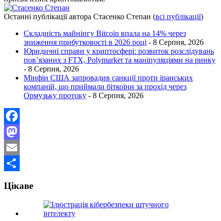
Останні публікації автора Стасенко Степан
(
всі публікації
)
Складність майнінгу Bitcoin впала на 14% через
зниження прибутковості в 2026 році
- 8 Серпня, 2026
Юридичні справи у криптосфері: розвиток розслідувань
пов’язаних з FTX, Polymarket та маніпуляціями на ринку
- 8 Серпня, 2026
Мінфін США запровадив санкції проти іранських
компаній, що приймали біткоїни за прохід через
Ормузьку протоку
- 8 Серпня, 2026
Facebook
Mastodon
Email
Поділитися
Цікаве