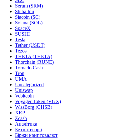
SEC
Serum (SRM)
Shiba Inu
Siacoin (SC)
Solana (SOL)
SpaceX
SUSHI
Tesla
Tether (USDT)
Tezos
THETA (THETA)
Thorchain (RUNE)
Tornado Cash
Tron
UMA
Uncategorized
Uniswap
Vebitcoin
Voyager Token (VGX)
WissBorg (CHSB)
XRP
Zcash
Аналітика
Без категорії
Біржи криптовалют