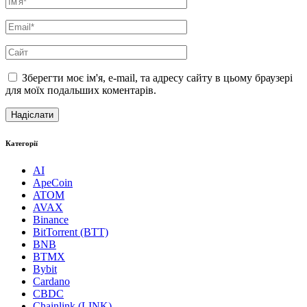
Зберегти моє ім'я, e-mail, та адресу сайту в цьому браузері
для моїх подальших коментарів.
Категорії
AI
ApeCoin
ATOM
AVAX
Binance
BitTorrent (BTT)
BNB
BTMX
Bybit
Cardano
CBDC
Chainlink (LINK)