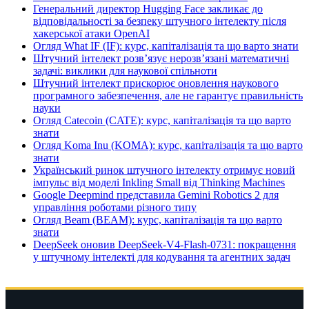
Генеральний директор Hugging Face закликає до
відповідальності за безпеку штучного інтелекту після
хакерської атаки OpenAI
Огляд What IF (IF): курс, капіталізація та що варто знати
Штучний інтелект розв’язує нерозв’язані математичні
задачі: виклики для наукової спільноти
Штучний інтелект прискорює оновлення наукового
програмного забезпечення, але не гарантує правильність
науки
Огляд Catecoin (CATE): курс, капіталізація та що варто
знати
Огляд Koma Inu (KOMA): курс, капіталізація та що варто
знати
Український ринок штучного інтелекту отримує новий
імпульс від моделі Inkling Small від Thinking Machines
Google Deepmind представила Gemini Robotics 2 для
управління роботами різного типу
Огляд Beam (BEAM): курс, капіталізація та що варто
знати
DeepSeek оновив DeepSeek-V4-Flash-0731: покращення
у штучному інтелекті для кодування та агентних задач