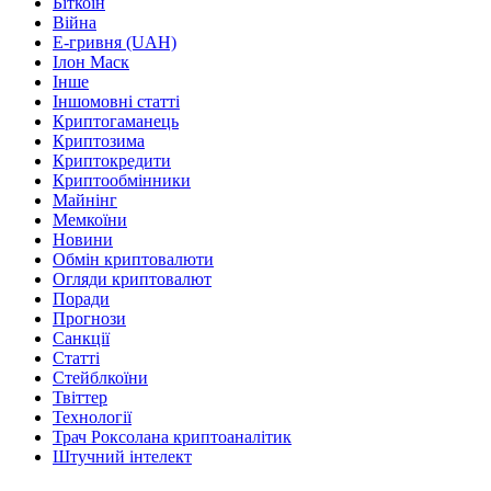
Біткоін
Війна
Е-гривня (UAH)
Ілон Маск
Інше
Іншомовні статті
Криптогаманець
Криптозима
Криптокредити
Криптообмінники
Майнінг
Мемкоїни
Новини
Обмін криптовалюти
Огляди криптовалют
Поради
Прогнози
Санкції
Статті
Стейблкоїни
Твіттер
Технології
Трач Роксолана криптоаналітик
Штучний інтелект