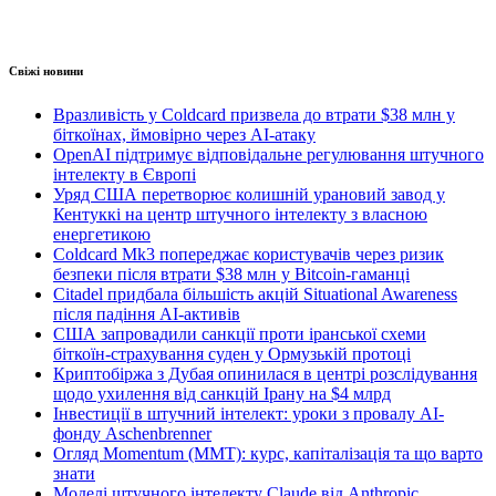
Свіжі новини
Вразливість у Coldcard призвела до втрати $38 млн у
біткоїнах, ймовірно через AI-атаку
OpenAI підтримує відповідальне регулювання штучного
інтелекту в Європі
Уряд США перетворює колишній урановий завод у
Кентуккі на центр штучного інтелекту з власною
енергетикою
Coldcard Mk3 попереджає користувачів через ризик
безпеки після втрати $38 млн у Bitcoin-гаманці
Citadel придбала більшість акцій Situational Awareness
після падіння AI-активів
США запровадили санкції проти іранської схеми
біткоїн-страхування суден у Ормузькій протоці
Криптобіржа з Дубая опинилася в центрі розслідування
щодо ухилення від санкцій Ірану на $4 млрд
Інвестиції в штучний інтелект: уроки з провалу AI-
фонду Aschenbrenner
Огляд Momentum (MMT): курс, капіталізація та що варто
знати
Моделі штучного інтелекту Claude від Anthropic