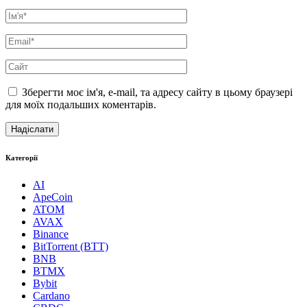
Зберегти моє ім'я, e-mail, та адресу сайту в цьому браузері
для моїх подальших коментарів.
Категорії
AI
ApeCoin
ATOM
AVAX
Binance
BitTorrent (BTT)
BNB
BTMX
Bybit
Cardano