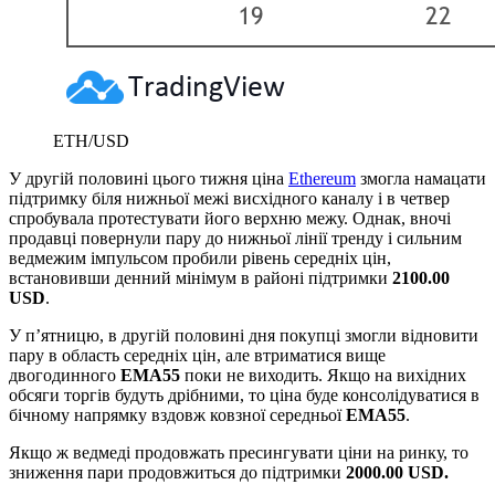
ETH/USD
У другій половині цього тижня ціна
Ethereum
змогла намацати
підтримку біля нижньої межі висхідного каналу і в четвер
спробувала протестувати його верхню межу. Однак, вночі
продавці повернули пару до нижньої лінії тренду і сильним
ведмежим імпульсом пробили рівень середніх цін,
встановивши денний мінімум в районі підтримки
2100.00
USD
.
У п’ятницю, в другій половині дня покупці змогли відновити
пару в область середніх цін, але втриматися вище
двогодинного
EMA55
поки не виходить. Якщо на вихідних
обсяги торгів будуть дрібними, то ціна буде консолідуватися в
бічному напрямку вздовж ковзної середньої
EMA55
.
Якщо ж ведмеді продовжать пресингувати ціни на ринку, то
зниження пари продовжиться до підтримки
2000.00 USD.