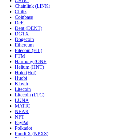
CBDC
Chainlink (LINK)
Chiliz
Coinbase
DeFi
Dent (DENT)
DGTX
Dogecoin
Ethereum
Filecoin (FIL)
FTM
Harmony (ONE
Helium (HNT)
Holo (Hot)
Huobi
Klayth
Litecoin
Litecoin (LTC)
LUNA
MATIC
NEAR
NFT
PayPal
Polkadot
Pundi X (NPXS)