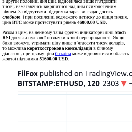
в другій половині дня ціна відновилася вище п’ятдесяти
тисяч, намагаючись закріпитися над цим психологічним
рівнем. За відчуттями підтримка зараз виглядає досить
слабкою
, і при посиленні ведмежого натиску до кінця тижня,
ціна
BTC
може протестувати рівень
46000.00 USD
.
Разом з цим, на денному тайм-фреймі індикаторні лінії
Stoch
RSI
досягли нульової позначки в зоні перепроданості. Якщо
бики зможуть утримати ціну вище п’ятдесяти тисяч доларів,
то можлива
короткострокова консолідація
в бічному
діапазоні, при цьому ціна
біткоіна
може відновитися в область
жовтої підтримки
51600.00 USD
.