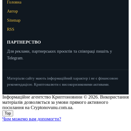
Головна
Автор
Sitemap
RSS
ПАРТНЕРСТВО
Для реклами, партнерських проєктів та співпраці пишіть у
Telegram.
Матеріали сайту мають інформаційний характер і не є фінансовою
рекомендацією. Криптовалюти є високоризиковими активами.
Інформаційне агентство Криптоновини © 2026. Використання
матеріалів дозволяється за умови прямого активного
посилання на Cryptonovunu.com.ua.
Top
Чим можемо вам допомогти?