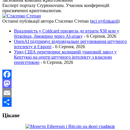
Засновник компанії Криптоновини
Експерт порталу Cryptonovunu. Учасник конференцій
присвячених криптовалютам.
Останні публікації автора Стасенко Степан
(
всі публікації
)
Вразливість у Coldcard призвела до втрати $38 млн у
біткоїнах, ймовірно через AI-атаку
- 6 Серпня, 2026
OpenAI підтримує відповідальне регулювання штучного
інтелекту в Європі
- 6 Серпня, 2026
Уряд США перетворює колишній урановий завод у
Кентуккі на центр штучного інтелекту з власною
енергетикою
- 6 Серпня, 2026
Facebook
Mastodon
Email
Поділитися
Цікаве