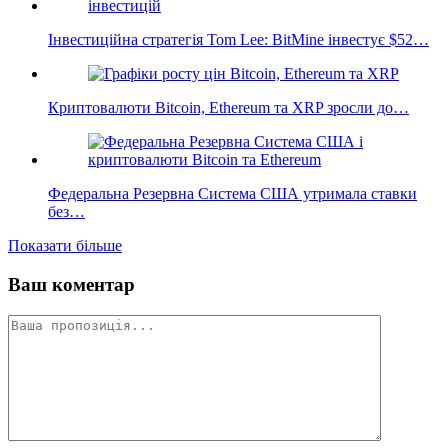
Інвестиційна стратегія Tom Lee: BitMine інвестує $52…
Криптовалюти Bitcoin, Ethereum та XRP зросли до…
Федеральна Резервна Система США утримала ставки
без…
Показати більше
Ваш коментар