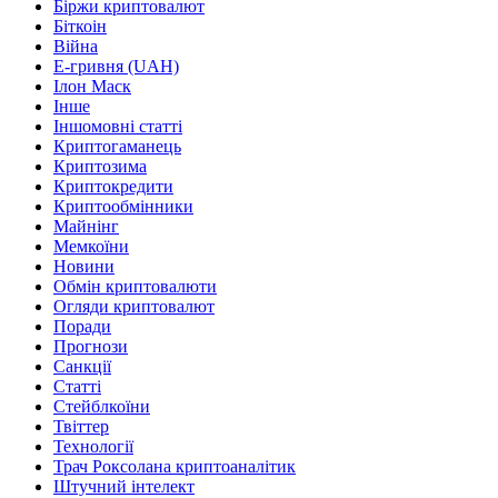
Біржи криптовалют
Біткоін
Війна
Е-гривня (UAH)
Ілон Маск
Інше
Іншомовні статті
Криптогаманець
Криптозима
Криптокредити
Криптообмінники
Майнінг
Мемкоїни
Новини
Обмін криптовалюти
Огляди криптовалют
Поради
Прогнози
Санкції
Статті
Стейблкоїни
Твіттер
Технології
Трач Роксолана криптоаналітик
Штучний інтелект