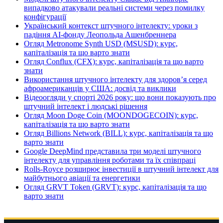
випадково атакували реальні системи через помилку
конфігурації
Український контекст штучного інтелекту: уроки з
падіння AI-фонду Леопольда Ашенбреннера
Огляд Metronome Synth USD (MSUSD): курс,
капіталізація та що варто знати
Огляд Conflux (CFX): курс, капіталізація та що варто
знати
Використання штучного інтелекту для здоров’я серед
афроамериканців у США: досвід та виклики
Відеоогляди у спорті 2026 року: що вони показують про
штучний інтелект і людські рішення
Огляд Moon Doge Coin (MOONDOGECOIN): курс,
капіталізація та що варто знати
Огляд Billions Network (BILL): курс, капіталізація та що
варто знати
Google DeepMind представила три моделі штучного
інтелекту для управління роботами та їх співпраці
Rolls-Royce розширює інвестиції в штучний інтелект для
майбутнього авіації та енергетики
Огляд GRVT Token (GRVT): курс, капіталізація та що
варто знати