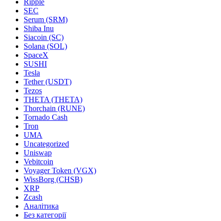
Ripple
SEC
Serum (SRM)
Shiba Inu
Siacoin (SC)
Solana (SOL)
SpaceX
SUSHI
Tesla
Tether (USDT)
Tezos
THETA (THETA)
Thorchain (RUNE)
Tornado Cash
Tron
UMA
Uncategorized
Uniswap
Vebitcoin
Voyager Token (VGX)
WissBorg (CHSB)
XRP
Zcash
Аналітика
Без категорії