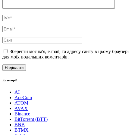
Зберегти моє ім'я, e-mail, та адресу сайту в цьому браузері
для моїх подальших коментарів.
Категорії
AI
ApeCoin
ATOM
AVAX
Binance
BitTorrent (BTT)
BNB
BTMX