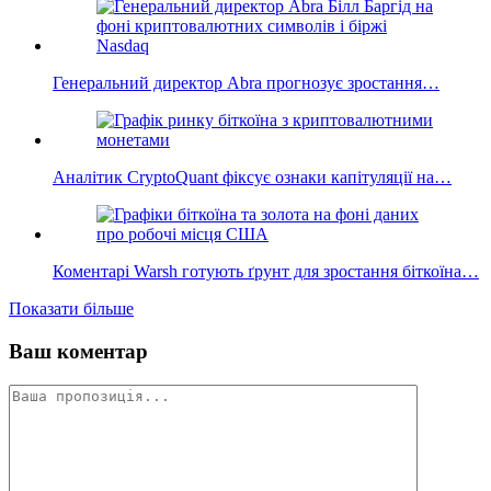
Генеральний директор Abra прогнозує зростання…
Аналітик CryptoQuant фіксує ознаки капітуляції на…
Коментарі Warsh готують ґрунт для зростання біткоїна…
Показати більше
Ваш коментар