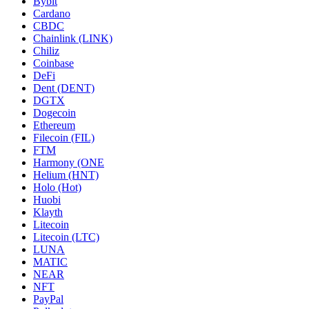
Bybit
Cardano
CBDC
Chainlink (LINK)
Chiliz
Coinbase
DeFi
Dent (DENT)
DGTX
Dogecoin
Ethereum
Filecoin (FIL)
FTM
Harmony (ONE
Helium (HNT)
Holo (Hot)
Huobi
Klayth
Litecoin
Litecoin (LTC)
LUNA
MATIC
NEAR
NFT
PayPal