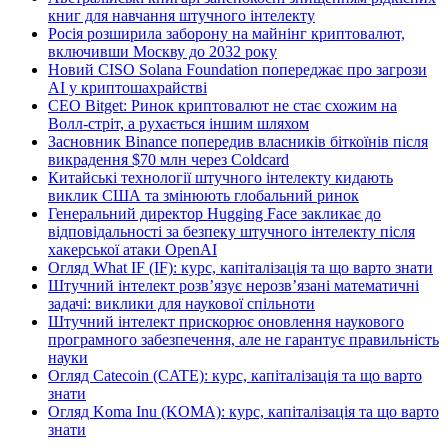
книг для навчання штучного інтелекту
Росія розширила заборону на майнінг криптовалют,
включивши Москву до 2032 року
Новий CISO Solana Foundation попереджає про загрози
AI у криптошахрайстві
CEO Bitget: Ринок криптовалют не стає схожим на
Волл-стріт, а рухається іншим шляхом
Засновник Binance попередив власників біткоїнів після
викрадення $70 млн через Coldcard
Китайські технології штучного інтелекту кидають
виклик США та змінюють глобальний ринок
Генеральний директор Hugging Face закликає до
відповідальності за безпеку штучного інтелекту після
хакерської атаки OpenAI
Огляд What IF (IF): курс, капіталізація та що варто знати
Штучний інтелект розв’язує нерозв’язані математичні
задачі: виклики для наукової спільноти
Штучний інтелект прискорює оновлення наукового
програмного забезпечення, але не гарантує правильність
науки
Огляд Catecoin (CATE): курс, капіталізація та що варто
знати
Огляд Koma Inu (KOMA): курс, капіталізація та що варто
знати