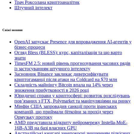
Трач Роксолана криптоаналітик
Штучний інтелект
Свіжі новини
OpenAI запускає Presence для впровадження AI-агентів у
бізнес-процеси
Огляд Bless (BLESS): курс, капіталізація та що варто
знати
TimesFM 2.5: новий рівень прогнозування часових рядів
із застосуванням штучного інтелекту
Засновник Binance закликає диверсифікувати
криптогаманці після атаки на Coldcard на $70 млн
Складність майнінгу Bitcoin впала на 14% через
зниження прибутковості в 2026 році
Юридичні справи у криптосфері: розвиток розслідувань
пов’язаних з FTX, Polymarket та маніпуляціями на ринку
Мінфін США запровадив санкції проти іранських
компаній, що приймали біткоїни за прохід через
Ормузьку протоку
AMD представила відкриту нейромережу Instella-MoE-
16B-A3B на базі власних GPU
Австралійські книгарі занепокоєні знищенням рідкісних