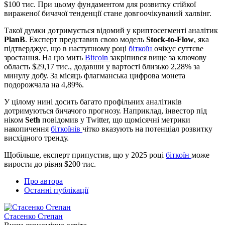
$100 тис. При цьому фундаментом для розвитку стійкої
вираженої бичачої тенденції стане довгоочікуваний халвінг.
Такої думки дотримується відомий у криптосегменті аналітик
PlanB
. Експерт представив свою модель
Stock-to-Flow
, яка
підтверджує, що в наступному році
біткоїн
очікує суттєве
зростання. На цю мить
Bitcoin
закріпився вище за ключову
область $29,17 тис., додавши у вартості близько 2,28% за
минулу добу. За місяць флагманська цифрова монета
подорожчала на 4,89%.
У цілому нині досить багато профільних аналітиків
дотримуються бичачого прогнозу. Наприклад, інвестор під
ніком
Seth
повідомив у Twitter, що щомісячні метрики
накопичення
біткоїнів
чітко вказують на потенціал розвитку
висхідного тренду.
Щобільше, експерт припустив, що у 2025 році
біткоїн
може
вирости до рівня $200 тис.
Про автора
Останні публікації
Стасенко Степан