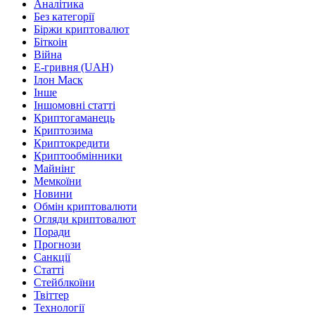
Аналітика
Без категорії
Біржи криптовалют
Біткоін
Війна
Е-гривня (UAH)
Ілон Маск
Інше
Іншомовні статті
Криптогаманець
Криптозима
Криптокредити
Криптообмінники
Майнінг
Мемкоїни
Новини
Обмін криптовалюти
Огляди криптовалют
Поради
Прогнози
Санкції
Статті
Стейблкоїни
Твіттер
Технології