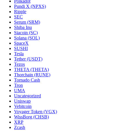
Polkadot
Pundi X (NPXS)
Ripple
SEC
Serum (SRM)
Shiba Inu
Siacoin (SC)
Solana (SOL)
SpaceX
SUSHI
Tesla
Tether (USDT)
Tezos
THETA (THETA)
Thorchain (RUNE)
Tornado Cash
Tron
UMA
Uncategorized
Uniswap
Vebitcoin
Voyager Token (VGX)
WissBorg (CHSB)
XRP
Zcash