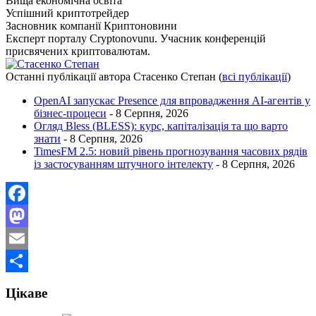
Вища економічна освіта
Успішний криптотрейдер
Засновник компанії Криптоновини
Експерт порталу Cryptonovunu. Учасник конференцій
присвячених криптовалютам.
Останні публікації автора Стасенко Степан
(
всі публікації
)
OpenAI запускає Presence для впровадження AI-агентів у
бізнес-процеси
- 8 Серпня, 2026
Огляд Bless (BLESS): курс, капіталізація та що варто
знати
- 8 Серпня, 2026
TimesFM 2.5: новий рівень прогнозування часових рядів
із застосуванням штучного інтелекту
- 8 Серпня, 2026
Facebook
Mastodon
Email
Поділитися
Цікаве