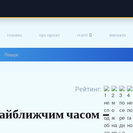
головна
про проєкт
статті
контакти
Рейтинг:
найближчим часом –