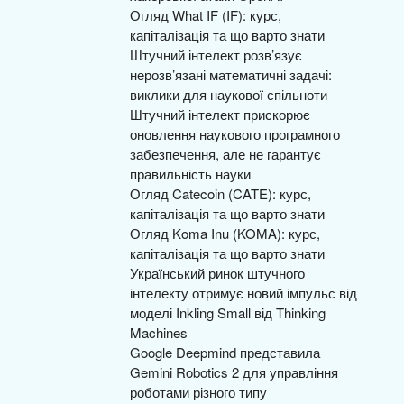
Огляд What IF (IF): курс,
капіталізація та що варто знати
Штучний інтелект розв’язує
нерозв’язані математичні задачі:
виклики для наукової спільноти
Штучний інтелект прискорює
оновлення наукового програмного
забезпечення, але не гарантує
правильність науки
Огляд Catecoin (CATE): курс,
капіталізація та що варто знати
Огляд Koma Inu (KOMA): курс,
капіталізація та що варто знати
Український ринок штучного
інтелекту отримує новий імпульс від
моделі Inkling Small від Thinking
Machines
Google Deepmind представила
Gemini Robotics 2 для управління
роботами різного типу