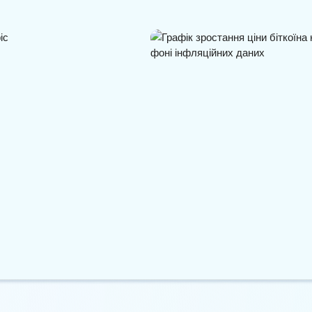
ігнав Meta по ринковій
Дві групи криптоінвесторів
ії
продають біткоїн на тлі…