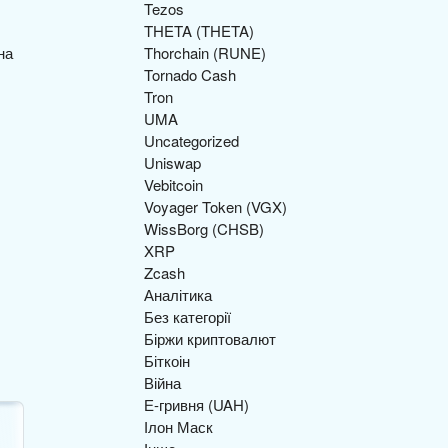
Tezos
THETA (THETA)
Thorchain (RUNE)
Tornado Cash
Tron
UMA
Uncategorized
Uniswap
Vebitcoin
Voyager Token (VGX)
WissBorg (CHSB)
XRP
Zcash
Аналітика
Без категорії
Біржи криптовалют
Біткоін
Війна
Е-гривня (UAH)
Ілон Маск