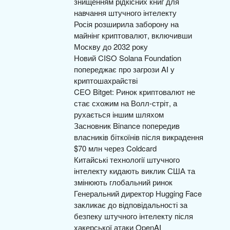
знищенням рідкісних книг для
навчання штучного інтелекту
Росія розширила заборону на
майнінг криптовалют, включивши
Москву до 2032 року
Новий CISO Solana Foundation
попереджає про загрози AI у
криптошахрайстві
CEO Bitget: Ринок криптовалют не
стає схожим на Волл-стріт, а
рухається іншим шляхом
Засновник Binance попередив
власників біткоїнів після викрадення
$70 млн через Coldcard
Китайські технології штучного
інтелекту кидають виклик США та
змінюють глобальний ринок
Генеральний директор Hugging Face
закликає до відповідальності за
безпеку штучного інтелекту після
хакерської атаки OpenAI