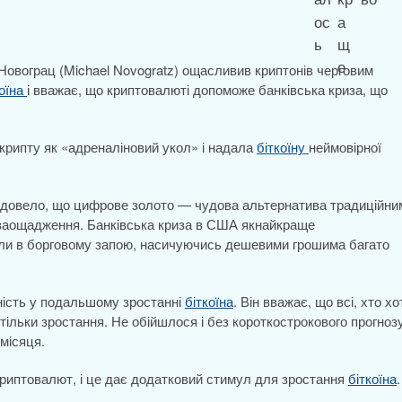
овограц (Michael Novogratz) ощасливив криптонів черговим
коїна
і вважає, що криптовалюті допоможе банківська криза, що
крипту як «адреналіновий укол» і надала
біткоїну
неймовірної
но довело, що цифрове золото — чудова альтернатива традиційни
заощадження. Банківська криза в США якнайкраще
али в борговому запою, насичуючись дешевими грошима багато
ність у подальшому зростанні
біткоїна
. Він вважає, що всі, хто хо
є тільки зростання. Не обійшлося і без короткострокового прогно
місяця.
криптовалют, і це дає додатковий стимул для зростання
біткоїна
.