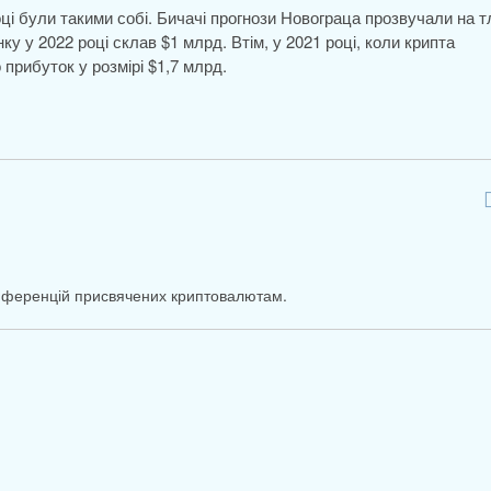
ці були такими собі. Бичачі прогнози Новограца прозвучали на т
анку у 2022 році склав $1 млрд. Втім, у 2021 році, коли крипта
 прибуток у розмірі $1,7 млрд.
онференцій присвячених криптовалютам.