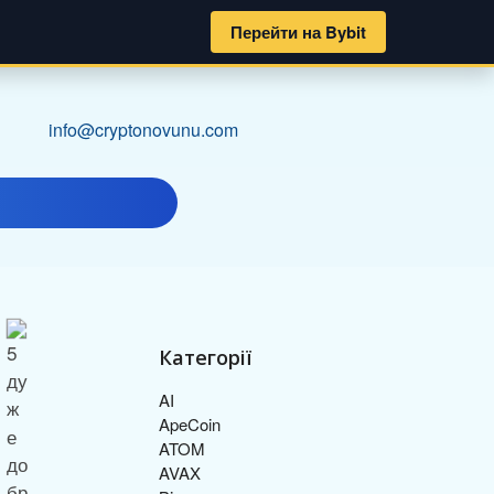
Перейти на Bybit
info@cryptonovunu.com
Категорії
AI
ApeCoin
ATOM
AVAX