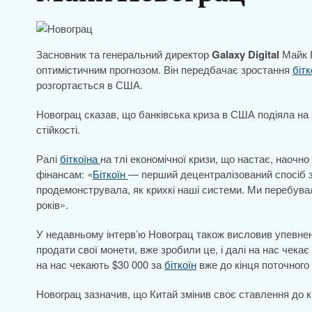
Засновник та генеральний директор
Galaxy Digital
Майк Н
оптимістичним прогнозом. Він передбачає зростання
біт
розгортається в США.
Новограц сказав, що банківська криза в США подіяла на 
стійкості.
Ралі
біткоїна
на тлі економічної кризи, що настає, наоч
фінансам: «
Біткоїн
— перший децентралізований спосіб 
продемонструвала, як крихкі наші системи. Ми перебув
років».
У недавньому інтерв’ю Новограц також висловив упевне
продати свої монети, вже зробили це, і далі на нас чека
на нас чекають $30 000 за
біткоїн
вже до кінця поточного 
Новограц зазначив, що Китай змінив своє ставлення до 