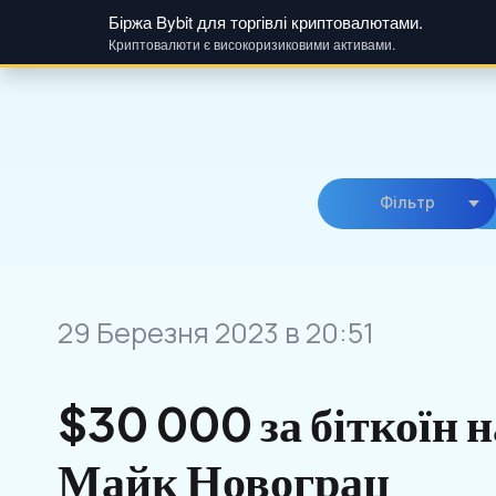
Біржа Bybit для торгівлі криптовалютами.
Криптовалюти є високоризиковими активами.
Skip
to
content
Фiльтр
29 Березня 2023 в 20:51
$30 000 за біткоїн 
Майк Новограц