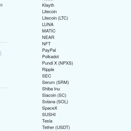
лі
Klayth
Litecoin
Litecoin (LTC)
LUNA
MATIC
NEAR
NFT
PayPal
Polkadot
Pundi X (NPXS)
Ripple
SEC
Serum (SRM)
Shiba Inu
Siacoin (SC)
Solana (SOL)
SpaceX
SUSHI
Tesla
Tether (USDT)