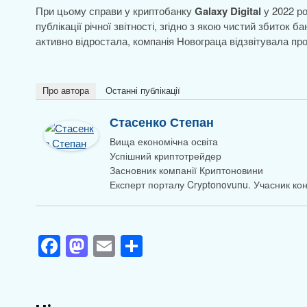
При цьому справи у криптобанку
Galaxy Digital
у 2022 ро
публікації річної звітності, згідно з якою чистий збиток б
активно відростала, компанія Новограца відзвітувала про
Про автора
Останні публікації
Стасенко Степан
Вища економічна освіта
Успішний криптотрейдер
Засновник компанії Криптоновини
Експерт порталу Cryptonovunu. Учасник к
F
M
E
П
a
a
m
о
c
st
ail
ді