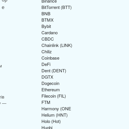
Binance
BitTorrent (BTT)
BNB
BTMX
Bybit
Cardano
CBDC
Chainlink (LINK)
Chiliz
Coinbase
DeFi
м
Dent (DENT)
DGTX
Dogecoin
Ethereum
Filecoin (FIL)
тів
FTM
зу —
Harmony (ONE
Helium (HNT)
Holo (Hot)
Huobi