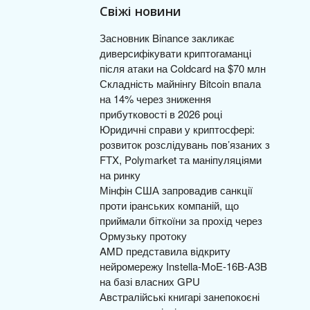
Свіжі новини
Засновник Binance закликає
диверсифікувати криптогаманці
після атаки на Coldcard на $70 млн
Складність майнінгу Bitcoin впала
на 14% через зниження
прибутковості в 2026 році
Юридичні справи у криптосфері:
розвиток розслідувань пов’язаних з
FTX, Polymarket та маніпуляціями
на ринку
Мінфін США запровадив санкції
проти іранських компаній, що
приймали біткоїни за прохід через
Ормузьку протоку
AMD представила відкриту
нейромережу Instella-MoE-16B-A3B
на базі власних GPU
Австралійські книгарі занепокоєні