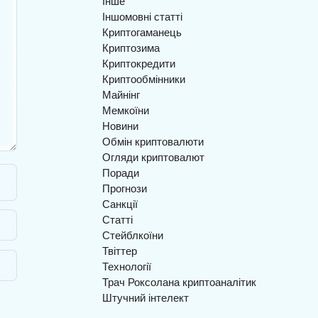
Інше
Іншомовні статті
Криптогаманець
Криптозима
Криптокредити
Криптообмінники
Майнінг
Мемкоїни
Новини
Обмін криптовалюти
Огляди криптовалют
Поради
Прогнози
Санкції
Статті
Стейблкоїни
Твіттер
Технології
Трач Роксолана криптоаналітик
Штучний інтелект