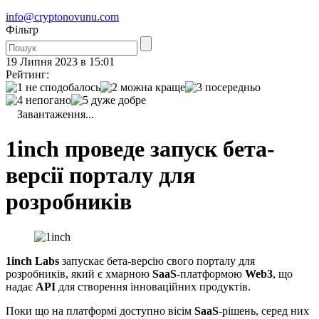
info@cryptonovunu.com
Фiльтр
19 Липня 2023 в 15:01
Рейтинг:
Завантаження...
1inch проведе запуск бета-
версії порталу для
розробників
1inch Labs
запускає бета-версію свого порталу для
розробників, який є хмарною
SaaS
-платформою
Web3
, що
надає
API
для створення інноваційних продуктів.
Поки що на платформі доступно вісім
SaaS
-рішень, серед них