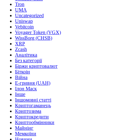
Tron
UMA
Uncategorized
Uniswap
Vebitcoin
Voyager Token (VGX)
WissBorg (CHSB)
XRP
Zcash
Аналітика
Без категорії
Біржи криптовалют
Біткоін
Війна
Е-гривня (UAH)
Ілон Маск
Інше
Іншомовні статті
Криптогаманець
Криптозима
Криптокредити
Криптообмінники
Майнінг
Мемкоїни
Новини