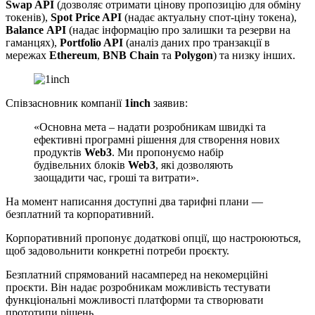
Swap API
(дозволяє отримати цінову пропозицію для обміну
токенів),
Spot Price API
(надає актуальну спот-ціну токена),
Balance
API
(надає інформацію про залишки та резерви на
гаманцях),
Portfolio API
(аналіз даних про транзакції в
мережах
Ethereum
,
BNB Chain
та
Polygon
) та низку інших.
Співзасновник компанії
1inch
заявив:
«Основна мета – надати розробникам швидкі та
ефективні програмні рішення для створення нових
продуктів
Web3
. Ми пропонуємо набір
будівельних блоків
Web3
, які дозволяють
заощадити час, гроші та витрати».
На момент написання доступні два тарифні плани —
безплатний та корпоративний.
Корпоративний пропонує додаткові опції, що настроюються,
щоб задовольнити конкретні потреби проєкту.
Безплатний спрямований насамперед на некомерційні
проєкти. Він надає розробникам можливість тестувати
функціональні можливості платформи та створювати
прототипи рішень.