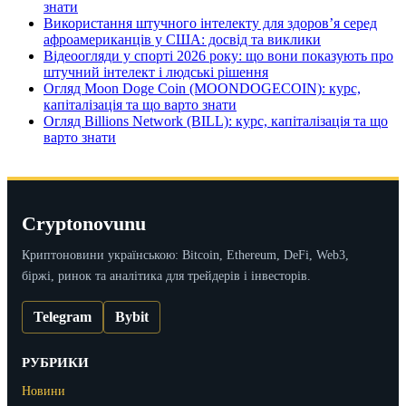
знати
Використання штучного інтелекту для здоров’я серед
афроамериканців у США: досвід та виклики
Відеоогляди у спорті 2026 року: що вони показують про
штучний інтелект і людські рішення
Огляд Moon Doge Coin (MOONDOGECOIN): курс,
капіталізація та що варто знати
Огляд Billions Network (BILL): курс, капіталізація та що
варто знати
Cryptonovunu
Криптоновини українською: Bitcoin, Ethereum, DeFi, Web3,
біржі, ринок та аналітика для трейдерів і інвесторів.
Telegram
Bybit
РУБРИКИ
Новини