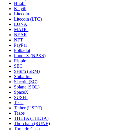
Huobi
Klayth
Litecoin
Litecoin (LTC)
LUNA
MATIC
NEAR
NFT
PayPal
Polkadot
Pundi X (NPXS)
Ripple
SEC
Serum (SRM)
Shiba Inu
Siacoin (SC)
Solana (SOL)
SpaceX
SUSHI
Tesla
Tether (USDT)
Tezos
THETA (THETA)
Thorchain (RUNE)
Tornado Cash