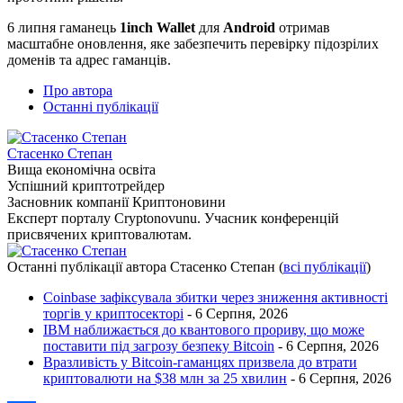
6 липня гаманець
1inch Wallet
для
Android
отримав
масштабне оновлення, яке забезпечить перевірку підозрілих
доменів та адрес гаманців.
Про автора
Останні публікації
Стасенко Степан
Вища економічна освіта
Успішний криптотрейдер
Засновник компанії Криптоновини
Експерт порталу Cryptonovunu. Учасник конференцій
присвячених криптовалютам.
Останні публікації автора Стасенко Степан
(
всі публікації
)
Coinbase зафіксувала збитки через зниження активності
торгів у криптосекторі
- 6 Серпня, 2026
IBM наближається до квантового прориву, що може
поставити під загрозу безпеку Bitcoin
- 6 Серпня, 2026
Вразливість у Bitcoin-гаманцях призвела до втрати
криптовалюти на $38 млн за 25 хвилин
- 6 Серпня, 2026