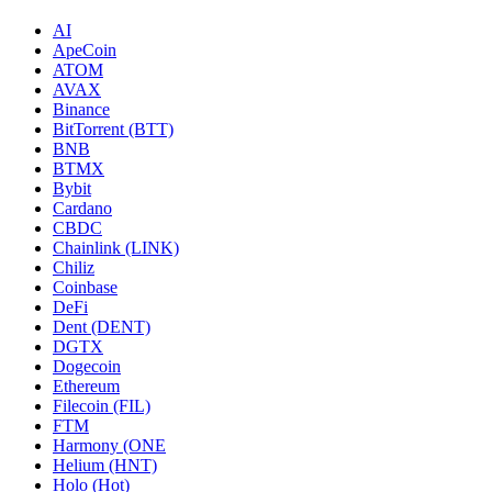
AI
ApeCoin
ATOM
AVAX
Binance
BitTorrent (BTT)
BNB
BTMX
Bybit
Cardano
CBDC
Chainlink (LINK)
Chiliz
Coinbase
DeFi
Dent (DENT)
DGTX
Dogecoin
Ethereum
Filecoin (FIL)
FTM
Harmony (ONE
Helium (HNT)
Holo (Hot)