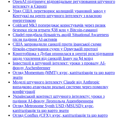
OpenAI підтримує відповідальне регулювання штучного
інтелекту в Європі
Уряд США перетворює колишній урановий завод у
Кентуккі на центр штучного інтелекту з власною
енергетикою
Coldcard Mk3 попереджає користувачів через ризик
безпеки після втрати $38 млн у Bitcoin-гаманці
Citadel придбала більшість акцій Situational Awareness
після падіння AI-активів
США запровадили санкції проти іранської схеми
біткоїн-страхування суден у Ормузькій протоці
Криптобіржа з Дубая опинилася в центрі розслідування
щодо ухилення від санкцій Ірану на $4 млрд
Інвестиції в штучний інтелект: уроки з провалу AI-
фонду Aschenbrenner
Огляд Momentum (MMT): курс, капіталізація та що варто
знати
Моделі штучного інтелекту Claude від Anthropic
випадково атакували реальні системи через помилку
конфігурації
Український контекст штучного інтелекту: уроки з
падіння AI-фонду Леопольда Ашенбреннера
Огляд Metronome Synth USD (MSUSD): курс,
капіталізація та що варто знати
Огляд Conflux (CFX): курс, капіталізація та що варто