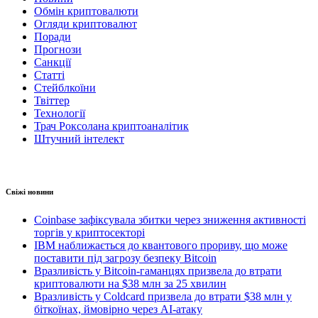
Обмін криптовалюти
Огляди криптовалют
Поради
Прогнози
Санкції
Статті
Стейблкоїни
Твіттер
Технології
Трач Роксолана криптоаналітик
Штучний інтелект
Свіжі новини
Coinbase зафіксувала збитки через зниження активності
торгів у криптосекторі
IBM наближається до квантового прориву, що може
поставити під загрозу безпеку Bitcoin
Вразливість у Bitcoin-гаманцях призвела до втрати
криптовалюти на $38 млн за 25 хвилин
Вразливість у Coldcard призвела до втрати $38 млн у
біткоїнах, ймовірно через AI-атаку