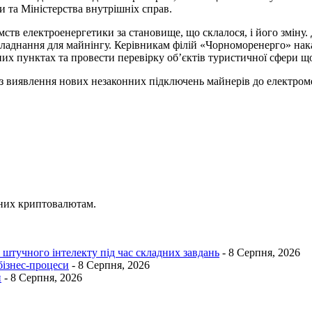
 та Міністерства внутрішніх справ.
ємств електроенергетики за становище, що склалося, і його змі
обладнання для майнінгу. Керівникам філій «Чорноморенерго» н
их пунктах та провести перевірку об’єктів туристичної сфери 
з виявлення нових незаконних підключень майнерів до електром
ених криптовалютам.
 штучного інтелекту під час складних завдань
- 8 Серпня, 2026
бізнес-процеси
- 8 Серпня, 2026
и
- 8 Серпня, 2026