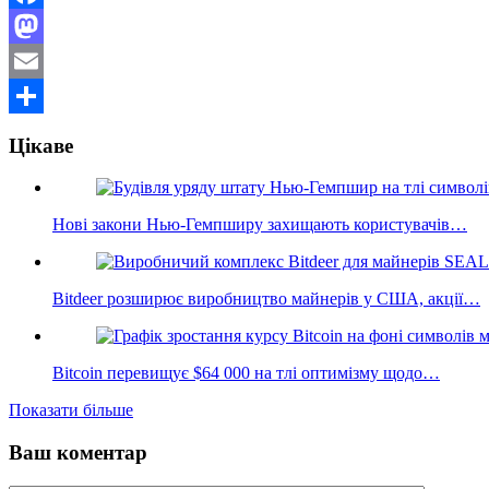
Facebook
Mastodon
Email
Поділитися
Цікаве
Нові закони Нью-Гемпширу захищають користувачів…
Bitdeer розширює виробництво майнерів у США, акції…
Bitcoin перевищує $64 000 на тлі оптимізму щодо…
Показати більше
Ваш коментар