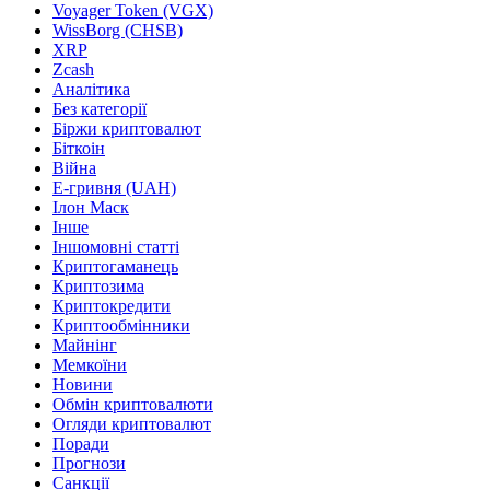
Voyager Token (VGX)
WissBorg (CHSB)
XRP
Zcash
Аналітика
Без категорії
Біржи криптовалют
Біткоін
Війна
Е-гривня (UAH)
Ілон Маск
Інше
Іншомовні статті
Криптогаманець
Криптозима
Криптокредити
Криптообмінники
Майнінг
Мемкоїни
Новини
Обмін криптовалюти
Огляди криптовалют
Поради
Прогнози
Санкції