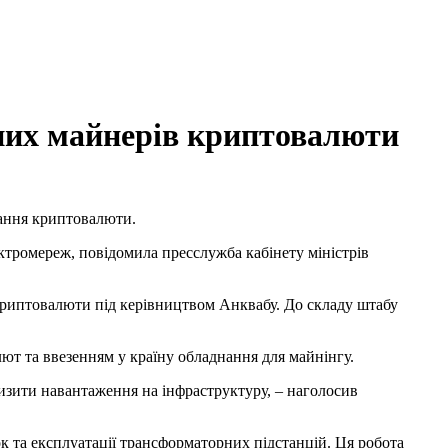
 них майнерів криптовалюти
вання криптовалюти.
ктромереж, повідомила пресслужба кабінету міністрів
криптовалюти під керівництвом Анквабу. До складу штабу
ют та ввезенням у країну обладнання для майнінгу.
низити навантаження на інфраструктуру, – наголосив
к та експлуатації трансформаторних підстанцій. Ця робота