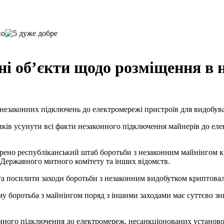
чні об’єкти щодо розміщення в
 незаконних підключень до електромережі пристроїв для видобу
иків усунути всі факти незаконного підключення майнерів до еле
орено республіканський штаб боротьби з незаконним майнінгом 
ержавного митного комітету та інших відомств.
та посилити заходи боротьби з незаконним видобутком криптовал
му боротьба з майнінгом поряд з іншими заходами має суттєво з
онного підключення до електромереж, несанкціонованих установо