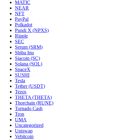
MATIC
NEAR
NFT
PayPal
Polkadot
Pundi X (NPXS)
Ripple
SEC
Serum (SRM)
Shiba Inu
Siacoin (SC)
Solana (SOL)
SpaceX
SUSHI
Tesla
Tether (USDT)
Tezos
THETA (THETA)
Thorchain (RUNE)
Tornado Cash
Tron
UMA
Uncategorized
Uniswap
Vebitcoin