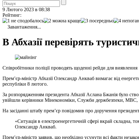
9 Лютого 2023 в 08:38
Рейтинг:
Завантаження...
В Абхазії перевірять туристи
Співробітники поліції проводять щоденні рейди для виявлення
Прем’єр-міністр Абхазії Олександр Анкваб вимагає від енергет
республіки 8 лютого.
За розпорядженням президента Абхазії Аслана Бжанія було ств
увійшли керівники Мінекономіки, Служби держбезпеки, МВС, Д
На засіданні штабу прем’єр повідомив про доручення президен
«Ситуація в електроенергетичній сфері вкрай складна, то
Олександр Анкваб.
Прем’єр-міністр заявив, що необхідно усунути всі факти незак