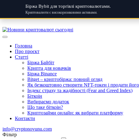
Біржа Bybit для торгівлі криптовалютами.
Криптовалюти є високоризиковими активами.
Skip
to
content
Головна
Про проєкт
Статті
Біржа Байбіт
Крипта для новачків
Біржа Binance
Bitget – криптобіржа: повний огляд
Як безкоштовно створити NFT-токен і продати його:
Індекс страху та жадібності (Fear and Greed Index)
Біткоін
Вибираємо додаток
Що таке біткоін?
Криптозайми онлайн: як вибрати платформу
Контакти
info@cryptonovunu.com
Фiльтр