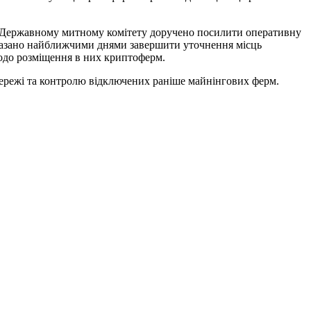
ну. Державному митному комітету доручено посилити оперативну
аказано найближчими днями завершити уточнення місць
щодо розміщення в них криптоферм.
ережі та контролю відключених раніше майнінгових ферм.