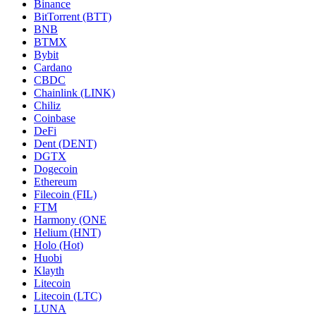
Binance
BitTorrent (BTT)
BNB
BTMX
Bybit
Cardano
CBDC
Chainlink (LINK)
Chiliz
Coinbase
DeFi
Dent (DENT)
DGTX
Dogecoin
Ethereum
Filecoin (FIL)
FTM
Harmony (ONE
Helium (HNT)
Holo (Hot)
Huobi
Klayth
Litecoin
Litecoin (LTC)
LUNA