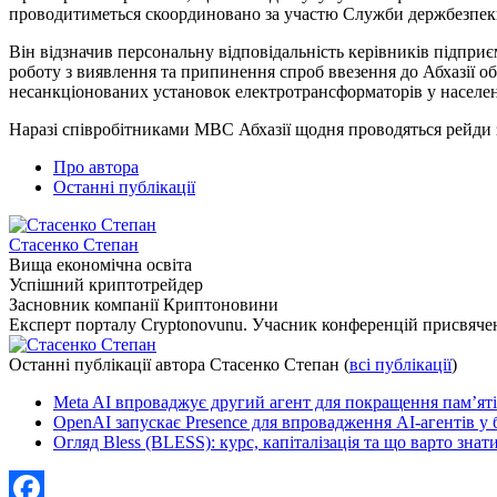
проводитиметься скоординовано за участю Служби держбезпеки
Він відзначив персональну відповідальність керівників підпри
роботу з виявлення та припинення спроб ввезення до Абхазії 
несанкціонованих установок електротрансформаторів у населен
Наразі співробітниками МВС Абхазії щодня проводяться рейди 
Про автора
Останні публікації
Стасенко Степан
Вища економічна освіта
Успішний криптотрейдер
Засновник компанії Криптоновини
Експерт порталу Cryptonovunu. Учасник конференцій присвяч
Останні публікації автора Стасенко Степан
(
всі публікації
)
Meta AI впроваджує другий агент для покращення пам’яті
OpenAI запускає Presence для впровадження AI-агентів у 
Огляд Bless (BLESS): курс, капіталізація та що варто знат