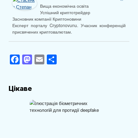
Вища економічна освіта
Успішний криптотрейдер
Засновник компанії Криптоновини
Експерт порталу Cryptonovunu. Учасник конференцій
присвячених криптовалютам.
F
M
E
П
a
a
m
о
c
st
ail
ді
e
o
л
Цікаве
b
d
и
o
o
т
o
n
и
k
с