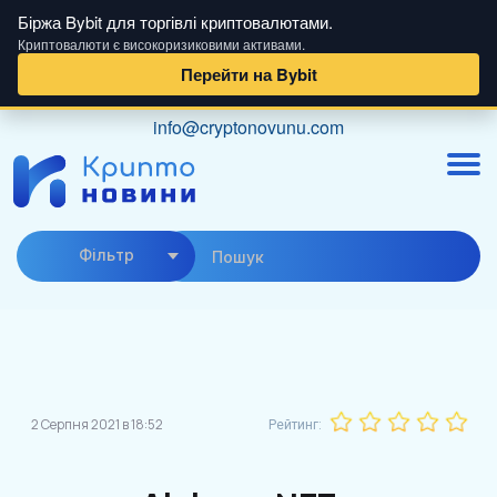
Біржа Bybit для торгівлі криптовалютами.
Криптовалюти є високоризиковими активами.
Перейти на Bybit
Skip
info@cryptonovunu.com
to
content
Фiльтр
2 Серпня 2021 в 18:52
Рейтинг: