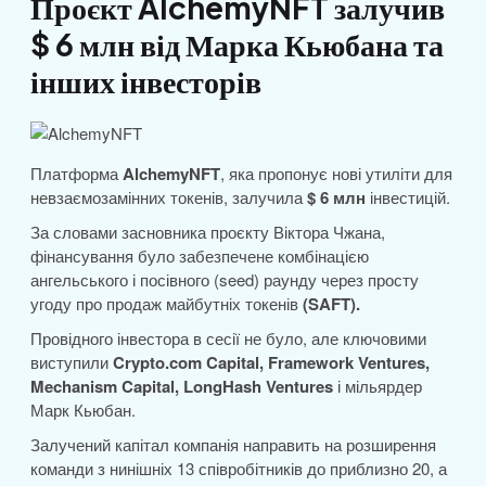
Проєкт AlchemyNFT залучив
$ 6 млн від Марка Кьюбана та
інших інвесторів
Платформа
AlchemyNFT
, яка пропонує нові утиліти для
невзаємозамінних токенів, залучила
$ 6 млн
інвестицій.
За словами засновника проєкту Віктора Чжана,
фінансування було забезпечене комбінацією
ангельського і посівного (seed) раунду через просту
угоду про продаж майбутніх токенів
(SAFT).
Провідного інвестора в сесії не було, але ключовими
виступили
Crypto.com Capital, Framework Ventures,
Mechanism Capital, LongHash Ventures
і мільярдер
Марк Кьюбан.
Залучений капітал компанія направить на розширення
команди з нинішніх 13 співробітників до приблизно 20, а