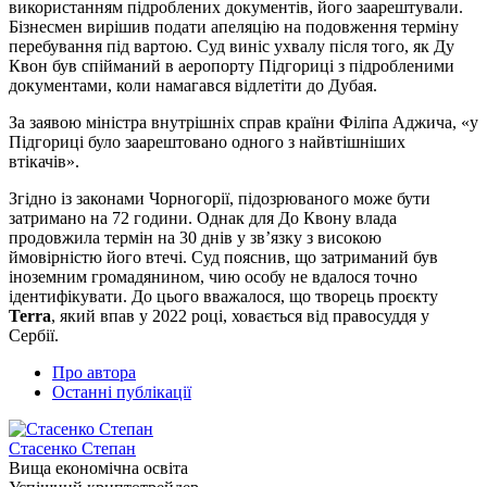
використанням підроблених документів, його заарештували.
Бізнесмен вирішив подати апеляцію на подовження терміну
перебування під вартою. Суд виніс ухвалу після того, як Ду
Квон був спійманий в аеропорту Підгориці з підробленими
документами, коли намагався відлетіти до Дубая.
За заявою міністра внутрішніх справ країни Філіпа Аджича, «у
Підгориці було заарештовано одного з найвтішніших
втікачів».
Згідно із законами Чорногорії, підозрюваного може бути
затримано на 72 години. Однак для До Квону влада
продовжила термін на 30 днів у зв’язку з високою
ймовірністю його втечі. Суд пояснив, що затриманий був
іноземним громадянином, чию особу не вдалося точно
ідентифікувати. До цього вважалося, що творець проєкту
Terra
, який впав у 2022 році, ховається від правосуддя у
Сербії.
Про автора
Останні публікації
Стасенко Степан
Вища економічна освіта