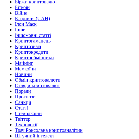
Біржи криптовалют
Біткоін
Війна
Е-гривня (UAH)
Ілон Маск
Інше
Іншомовні статті
Криптогаманець
Криптозима
Криптокредити
Криптообмінники
Майнінг
Мемкоїни
Новини
Обмін криптовалюти
Огляди криптовалют
Поради
Прогнози
Санкції
Статті
Стейблкоїни
Твіттер
Технології
Трач Роксолана криптоаналітик
Штучний інтелект