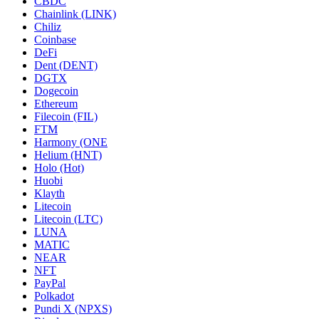
CBDC
Chainlink (LINK)
Chiliz
Coinbase
DeFi
Dent (DENT)
DGTX
Dogecoin
Ethereum
Filecoin (FIL)
FTM
Harmony (ONE
Helium (HNT)
Holo (Hot)
Huobi
Klayth
Litecoin
Litecoin (LTC)
LUNA
MATIC
NEAR
NFT
PayPal
Polkadot
Pundi X (NPXS)