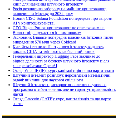
книг для навчання штучного інтелекту
Росія розширила заборону на майнінг криптовалют,
включивши Москву до 2032 року
Новий CISO Solana Foundation попереджає про загрози
AI у криптошахрайстві
CEO Bitget: Ринок криптовалют не стає схожим на
Волл-стріт, а рухається іншим шляхом
Засновник Binance попередив власників біткоїнів після
викрадення $70 млн через Coldcard
Китайські технології штучного інтелекту кидають
виклик США та змінюють глобальний ринок
Генеральний директор Hugging Face закликає до
відповідальності за безпеку штучного інтелекту після
хакерської атаки OpenAI
Огляд What IF (IF): курс, капіталізація та що варто знати
Штучний інтелект розв’язує нерозв’язані математичні
задачі: виклики для наукової спільноти
Штучний інтелект прискорює оновлення наукового
програмного забезпечення, але не гарантує правильність
науки
Огляд Catecoin (CATE): курс, капіталізація та що варто
знати