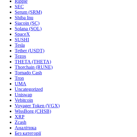
Ripple
SEC
Serum (SRM)
Shiba Inu
Siacoin (SC)
Solana (SOL)
SpaceX
SUSHI
Tesla
Tether (USDT)
Tezos
THETA (THETA)
Thorchain (RUNE)
Tornado Cash
Tron
UMA
Uncategorized
Uniswap
Vebitcoin
Voyager Token (VGX)
WissBorg (CHSB)
XRP
Zcash
Аналітика
Без категорії