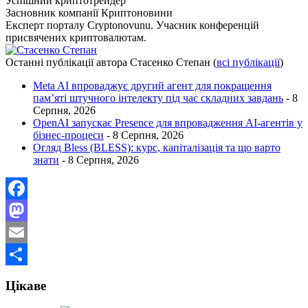
Успішний криптотрейдер
Засновник компанії Криптоновини
Експерт порталу Cryptonovunu. Учасник конференцій
присвячених криптовалютам.
Останні публікації автора Стасенко Степан
(
всі публікації
)
Meta AI впроваджує другий агент для покращення
пам’яті штучного інтелекту під час складних завдань
- 8
Серпня, 2026
OpenAI запускає Presence для впровадження AI-агентів у
бізнес-процеси
- 8 Серпня, 2026
Огляд Bless (BLESS): курс, капіталізація та що варто
знати
- 8 Серпня, 2026
Facebook
Mastodon
Email
Поділитися
Цікаве