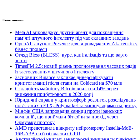
Свіжі новини
Meta AI впроваджує другий агент для покращення
пам’яті штучного інтелекту під час складних завдань
OpenAI запускає Presence для впровадження AI-агентів у
бізнес-процеси
Огляд Bless (BLESS): курс, капіталізація та що варто
знати
TimesFM 2.5: новий рівень прогнозування часових рядів
із застосуванням штучного інтелекту
Засновник Binance закликає диверсифікувати
криптогаманці після атаки на Coldcard на $70 млн
Складність майнінгу Bitcoin впала на 14% через
зниження прибутковості в 2026 році
Юридичні справи у криптосфері: розвиток розслідувань
пов’язаних з FTX, Polymarket та маніпуляціями на ринку
Мінфін США запровадив санкції проти іранських
компаній, що приймали біткоїни за прохід через
Ормузьку протоку
AMD представила відкриту нейромережу Instella-MoE-
16B-A3B на базі власних GPU
Австралійські книгарі занепокоєні знищенням рідкісних