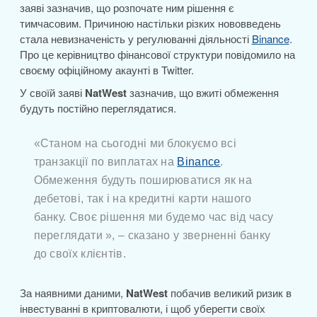
заяві зазначив, що розпочате ним рішення є
тимчасовим. Причиною настільки різких нововведень
стала невизначеність у регулюванні діяльності
Binance
.
Про це керівництво фінансової структури повідомило на
своєму офіційному акаунті в Twitter.
У своїй заяві
NatWest
зазначив, що вжиті обмеження
будуть постійно переглядатися.
«Станом на сьогодні ми блокуємо всі
транзакції по виплатах на
Binance
.
Обмеження будуть поширюватися як на
дебетові, так і на кредитні карти нашого
банку. Своє рішення ми будемо час від часу
переглядати », – сказано у зверненні банку
до своїх клієнтів.
За наявними даними,
NatWest
побачив великий ризик в
інвестуванні в криптовалюти, і щоб уберегти своїх