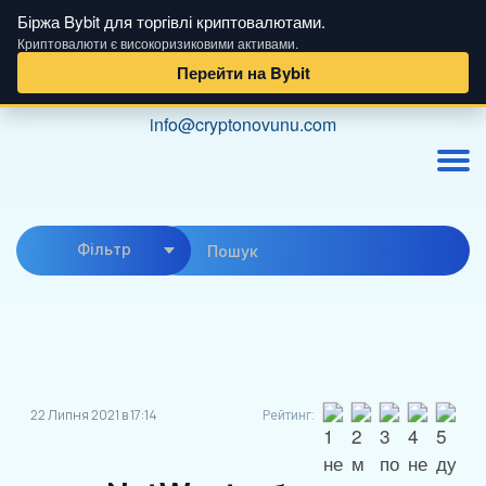
Біржа Bybit для торгівлі криптовалютами.
Криптовалюти є високоризиковими активами.
Перейти на Bybit
Skip
info@cryptonovunu.com
to
content
Фiльтр
22 Липня 2021 в 17:14
Рейтинг: