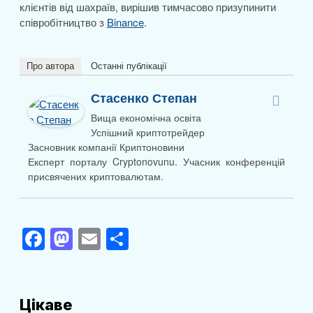
клієнтів від шахраїв, вирішив тимчасово призупинити
співробітництво з
Binance
.
Про автора
Останні публікації
Стасенко Степан
Вища економічна освіта
Успішний криптотрейдер
Засновник компанії Криптоновини
Експерт порталу Cryptonovunu. Учасник конференцій
присвячених криптовалютам.
F
M
E
П
a
a
m
о
c
st
ail
ді
e
o
л
Цікаве